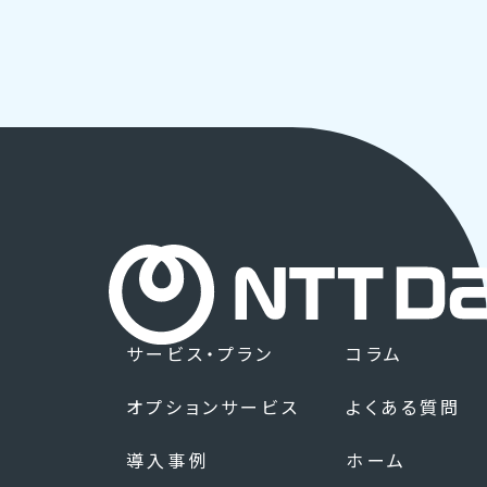
【メディア掲載】 Health Data Bank
生活者視点で描く、新しいこれから。#3
複数業界・企業によるバイタルデータ活
東京海上日動火災保険株式会社様の導
Health Data Bankで従業員のストレ
のインタビュー記事をHRzineに掲載
未来のファッション体験とウェルビーイ
用の有用性検証の開始
入事例を公開
ス把握ができる、パルスサーベイを2021
ングな暮らし 特集
年1月より販売開始
サービス・プラン
コラム
オプションサービス
よくある質問
導入事例
ホーム