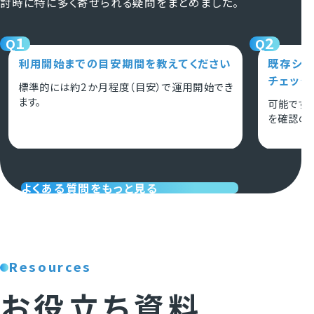
討時に特に多く寄せられる疑問をまとめました。
1
2
Q
Q
利用開始までの目安期間を教えてください
既存シス
チェック
標準的には約2か月程度（目安）で運用開始でき
ます。
可能です
を確認の
よくある質問をもっと見る
Resources
お役立ち資料