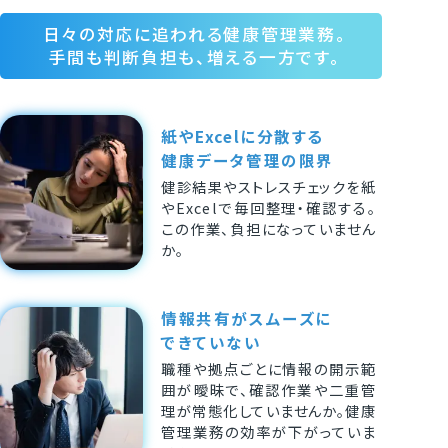
日々の対応に追われる健康管理業務。
手間も判断負担も、増える一方です。
紙やExcelに分散する
健康データ管理の限界
健診結果やストレスチェックを紙
やExcelで毎回整理・確認する。
この作業、負担になっていません
か。
情報共有がスムーズに
できていない
職種や拠点ごとに情報の開示範
囲が曖昧で、確認作業や二重管
理が常態化していませんか。健康
管理業務の効率が下がっていま