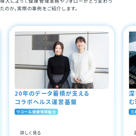
導入によって健康管理業務やフォローがどう変わっ
たのか。
実際の事例をご紹介します。
20年のデータ蓄積が支える
深
コラボヘルス運営基盤
む
ワコール健康保険組合
三
詳しく見る